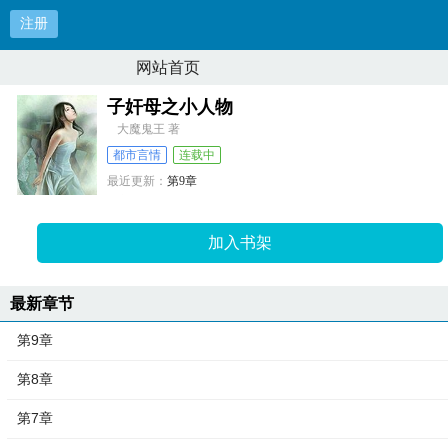
注册
网站首页
子奸母之小人物
大魔鬼王 著
都市言情
连载中
最近更新：
第9章
更新时间：
2026-04-01 07:45:42
加入书架
最新章节
第9章
第8章
第7章