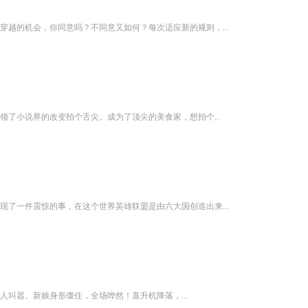
越的机会，你同意吗？不同意又如何？每次适应新的规则，...
了小说界的改变拍个舌尖。成为了顶尖的美食家，想拍个...
了一件震惊的事，在这个世界英雄联盟是由六大国创造出来...
叫嚣。新娘身形僵住，全场哗然！直升机降落，...