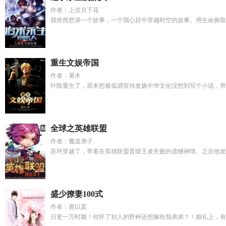
作者：上弦月下花
我突然想讲一个故事，一个我心目中穿越时空的故事。用生命换取穿
重生文娱帝国
作者：署木
叶陈重生了，原本想着低调宣传发扬中华文化没想到写个小说，带领
全球之英雄联盟
作者：魔道弟子
苏环穿越了，带着在英雄联盟晋级王者失败的遗憾神情。之后他发现
盛少撩妻100式
作者：唐以莫
日更一万时颖！你怀了别人的野种还想嫁给我弟弟？！婚礼上，有人