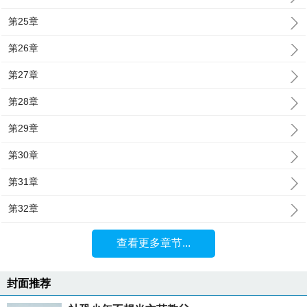
第25章
第26章
第27章
第28章
第29章
第30章
第31章
第32章
查看更多章节...
封面推荐