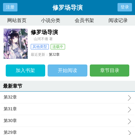
修罗场导演
注册
登录
网站首页
小说分类
会员书架
阅读记录
修罗场导演
山河不倦 著
其他类型
连载中
最近更新：
第32章
更新时间：
2025-02-20 18:29:19
加入书架
开始阅读
章节目录
最新章节
第32章
第31章
第30章
第29章