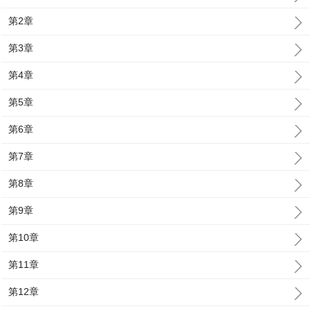
第2章
第3章
第4章
第5章
第6章
第7章
第8章
第9章
第10章
第11章
第12章