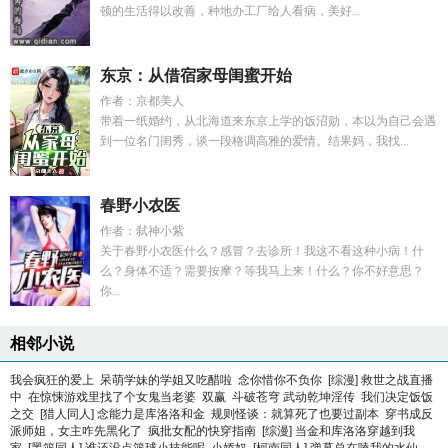
顿的生活得以改善，种地办工厂给人看病，美好...
东京：从借宿家母闺蜜开始
作者：京都美人
带着一纸婚约，从北海道来东京上学的饭沼勋，本以为自己会遇
到一位名门闺秀，谈一段格调高雅的爱情。结果妈，我找...
春野小农医
作者：弑神小紫
关于春野小农医什么？感冒？去诊所！我这不看这种小病！什
么？身体不适？需要按摩？等我马上来！什么？你不好意思？
你...
相邻小说
我会疯狂的爱上
呆萌学妹的学姐又吃醋啦
念你惜你不负你
[综漫] 救世之战直播
中
在惊悚游戏里找了个女鬼当老婆
双赢
斗破苍穹 武动乾坤淫传
我们决定饭饭
之交
[猎人同人] 念能力是库洛洛和金
规则怪谈：就算死了也要过副本
穿书成反
派师姐，女主咋先黑化了
疯批女配的快穿指南
[综漫] 当金和库洛洛穿越到我