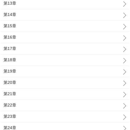
第13章
第14章
第15章
第16章
第17章
第18章
第19章
第20章
第21章
第22章
第23章
第24章