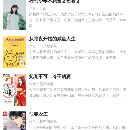
社恐少年不想当文艺教父
作者：云山
穿越到了霓虹东京，成为了父母双忙，奉行独行主义的的高中
生，望月理下定决心，想要开启自己的王道征程。于是乎，常年
霸...
从将夜开始的咸鱼人生
作者：一只烂苹果
关于从将夜开始的咸鱼人生一条咸鱼，应该怎样的活着在一个名
为将夜的世界里，除了宁缺外还有唯二的穿越者。永夜将...
妃宠不可：冷王萌妻
作者：墨羽梓情
关于妃宠不可冷王萌妻当花痴女遇上冰山男，到底谁主沉浮。要
说倒霉，没人比秦思羽更倒霉，在家睡睡觉就穿越了，穿越...
仙壶农庄
作者：狂奔的海马
一个意外得到的神奇小壶，给了萧平完全不同的人生。从此他困