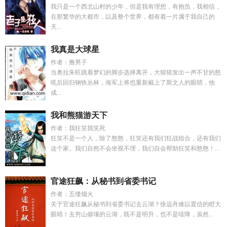
我只是一个西北山村的少年，但是我有理想，有抱负，我相信，
在那繁华的大都市，以及整个世界，都有着一片属于我自己的
天...
我真是大球星
作者：撸男子
当奥拉朱旺跳着梦幻的脚步选择离开，大猩猩发出一声不甘的怒
吼后回归钢铁丛林，海军上将也重新戴上了斯文人的眼睛，他
成...
我和熊猫游天下
作者：我狂笑我笑死
狂笑不是一个人，除了憨憨，狂笑还有我们狂战组合，还有我们
这个家。我们自然不会坐视不理，我们自会帮助狂笑和憨憨！...
官途狂飙：从秘书到省委书记
作者：五缕烟火
关于官途狂飙从秘书到省委书记去云湖？徐远舟难以置信的瞪大
眼睛！去穷山僻壤的云湖，既不是明升，也不是喑降，虽然...