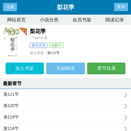
梨花季
注册
登录
网站首页
小说分类
会员书架
阅读记录
梨花季
Fuiwen 著
都市言情
连载中
最近更新：
第121节
更新时间：
2025-01-17 19:46:54
加入书架
开始阅读
章节目录
最新章节
第121节
第120节
第119节
第118节