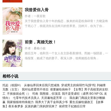
我曾爱你入骨
作者：一夜笙歌
关于我曾爱你入骨十年的痴恋，换来的却是粉身碎骨！方晓染终
于死心了，彻底消失在沈梓川的世界里。沈梓川，你为了你...
前妻，离婚无效！
作者：桑榆小姐
婚后五年，他和另一个女人在主卧夜夜缠绵。而她一场阴谋，一
场报复，她成了他的妻子。夜深人静，他将她抵在墙角...
相邻小说
托起（校园H）
从修仙界回来后我只想咸鱼
穿成男主的病弱竹马[穿书]
列岫青
无数（古言）
我对仙君爱而不得后
谁要嫁给病秧子
【女尊】男子高校里的女职
工
不挨操就会死（）
司南
我熊猫，但顶流
我不是受虐狂（虐男 BG NP GL 友
情向）
七零年代技术员美人
天涯遍地是芳草（）
我在豪门商战文里靠沙雕躺
赢
我家猫猫有特殊能力
我养大了真千金和真少爷
重生后嫁给摄政王
【故事
集】夜长春梦多
反派的豪门亲妈穿回来了
侯府世子妃婚后日常