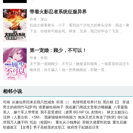
带着火影忍者系统征服异界
作者：深山
狂战士握着拳头，小子，看到这个沙包大的拳头没有，我这一拳
下去，你很有可能会死。林洛，兄弟，我已经学会了飞雷...
第一宠婚：顾少，不可以！
作者：年初
关于第一宠婚顾少，不可以！她被逼到墙角，一脸委屈你说过今
晚休息，你又骗人！他一把将她抱起，邪魅一笑...
相邻小说
司南
从修仙界回来后我只想咸鱼
听茶（）
色情明星培养计划
黑白棋【】
穿成
男主的病弱竹马[穿书]
谁要嫁给病秧子
我在豪门商战文里靠沙雕躺赢
八零凝脂
美人，嫁个军人带带崽
我不是受虐狂（虐男 BG NP GL 友情向）
林太太她没心
没肺（人妻出轨，+SM）
我家猫猫有特殊能力
炮灰又把主角攻了[快穿]
你们追
求我万人嫌干吗
托起（校园H）
重生从小钱挣起
异能大佬爱吃软饭
重生后嫁
给摄政王
【女尊】男子高校里的女职工
侯府世子妃婚后日常