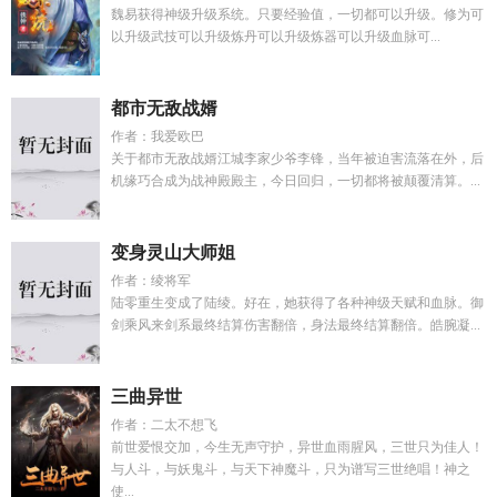
魏易获得神级升级系统。只要经验值，一切都可以升级。修为可
以升级武技可以升级炼丹可以升级炼器可以升级血脉可...
都市无敌战婿
作者：我爱欧巴
关于都市无敌战婿江城李家少爷李锋，当年被迫害流落在外，后
机缘巧合成为战神殿殿主，今日回归，一切都将被颠覆清算。...
变身灵山大师姐
作者：绫将军
陆零重生变成了陆绫。好在，她获得了各种神级天赋和血脉。御
剑乘风来剑系最终结算伤害翻倍，身法最终结算翻倍。皓腕凝...
三曲异世
作者：二太不想飞
前世爱恨交加，今生无声守护，异世血雨腥风，三世只为佳人！
与人斗，与妖鬼斗，与天下神魔斗，只为谱写三世绝唱！神之
使...