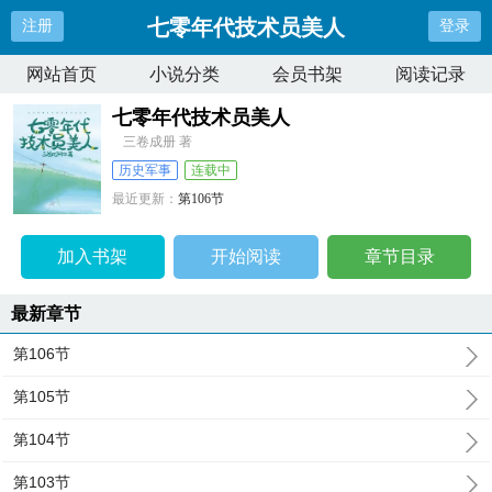
七零年代技术员美人
注册
登录
网站首页
小说分类
会员书架
阅读记录
七零年代技术员美人
三卷成册 著
历史军事
连载中
最近更新：
第106节
更新时间：
2024-09-08 05:34:46
加入书架
开始阅读
章节目录
最新章节
第106节
第105节
第104节
第103节