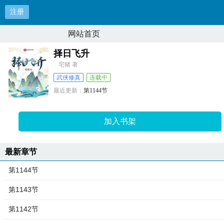
注册
网站首页
择日飞升
宅猪 著
武侠修真
连载中
最近更新：
第1144节
更新时间：
2025-01-17 19:47:22
加入书架
最新章节
第1144节
第1143节
第1142节