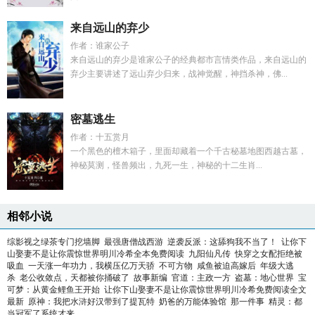
来自远山的弃少
作者：谁家公子
来自远山的弃少是谁家公子的经典都市言情类作品，来自远山的
弃少主要讲述了远山弃少归来，战神觉醒，神挡杀神，佛...
密墓逃生
作者：十五赏月
一个黑色的檀木箱子，里面却藏着一个千古秘墓地图西越古墓，
神秘莫测，怪兽频出，九死一生，神秘的十二生肖...
相邻小说
综影视之绿茶专门挖墙脚
最强唐僧战西游
逆袭反派：这舔狗我不当了！
让你下
山娶妻不是让你震惊世界明川冷希全本免费阅读
九阳仙凡传
快穿之女配拒绝被
吸血
一天涨一年功力，我横压亿万天骄
不可方物
咸鱼被迫高嫁后
年级大逃
杀
老公收敛点，天都被你捅破了
故事新编
官道：主政一方
盗墓：地心世界
宝
可梦：从黄金鲤鱼王开始
让你下山娶妻不是让你震惊世界明川冷希免费阅读全文
最新
原神：我把水浒好汉带到了提瓦特
奶爸的万能体验馆
那一件事
精灵：都
当冠军了系统才来