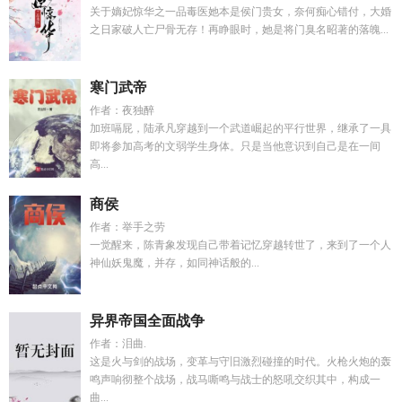
关于嫡妃惊华之一品毒医她本是侯门贵女，奈何痴心错付，大婚
之日家破人亡尸骨无存！再睁眼时，她是将门臭名昭著的落魄...
寒门武帝
作者：夜独醉
加班嗝屁，陆承凡穿越到一个武道崛起的平行世界，继承了一具
即将参加高考的文弱学生身体。只是当他意识到自己是在一间
高...
商侯
作者：举手之劳
一觉醒来，陈青象发现自己带着记忆穿越转世了，来到了一个人
神仙妖鬼魔，并存，如同神话般的...
异界帝国全面战争
作者：泪曲.
这是火与剑的战场，变革与守旧激烈碰撞的时代。火枪火炮的轰
鸣声响彻整个战场，战马嘶鸣与战士的怒吼交织其中，构成一
曲...