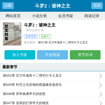
斗罗2：诸神之主
注册
登录
网站首页
小说分类
会员书架
阅读记录
斗罗2：诸神之主
风行云亦行 著
游戏竞技
连载中
最近更新：
第652章 百万年魂兽十二周年打卡土龙王
更新时间：
2025-07-28 10:25:47
加入书架
开始阅读
章节目录
最新章节
第652章 百万年魂兽十二周年打卡土龙王
第649章 时空之光苏御的救援碾杀诡异生
第648章 邪帝偷袭帝天的愤怒
第647章 圣狱的打算帝天的嗤笑