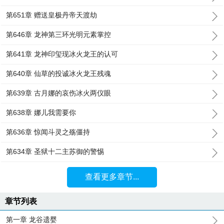
第651章 赠送皇极丹帝天渡劫
第646章 龙神第三环光明元素掌控
第641章 龙神印玺现冰火龙王的认可
第640章 仙草的投诚冰火龙王残魂
第639章 古月娜的哀伤冰火两仪眼
第638章 娜儿我需要你
第636章 惊闻斗灵之殇僵持
第634章 圣狱十二主苏御的警惕
查看更多章节...
章节列表
第一章 龙谷遗婴