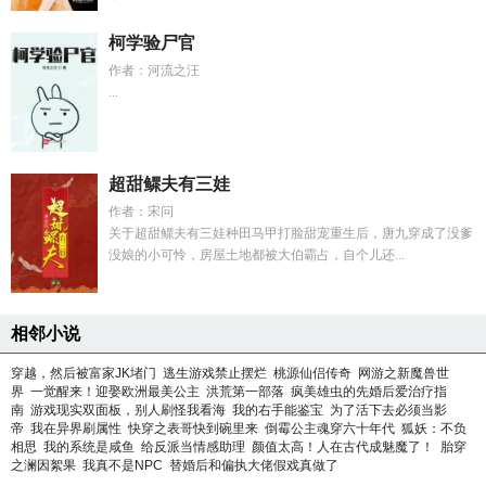
柯学验尸官
作者：河流之汪
...
超甜鳏夫有三娃
作者：宋问
关于超甜鳏夫有三娃种田马甲打脸甜宠重生后，唐九穿成了没爹
没娘的小可怜，房屋土地都被大伯霸占，自个儿还...
相邻小说
穿越，然后被富家JK堵门
逃生游戏禁止摆烂
桃源仙侣传奇
网游之新魔兽世
界
一觉醒来！迎娶欧洲最美公主
洪荒第一部落
疯美雄虫的先婚后爱治疗指
南
游戏现实双面板，别人刷怪我看海
我的右手能鉴宝
为了活下去必须当影
帝
我在异界刷属性
快穿之表哥快到碗里来
倒霉公主魂穿六十年代
狐妖：不负
相思
我的系统是咸鱼
给反派当情感助理
颜值太高！人在古代成魅魔了！
胎穿
之澜因絮果
我真不是NPC
替婚后和偏执大佬假戏真做了