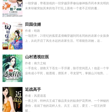
一朝穿越，带着游戏的一切穿越异界修仙修神炼丹药本来光明的
未来却被突如其来的包子打乱上面有一个老不正经的邋...
田园佳婿
作者：晗路
一场意外，21世纪的孤星孟倩幽穿越到同名同姓的农家小女孩身
上，从此开启了风生水起的农家生活。可谁能告诉她，这...
山村透视狂医
作者：南方之鲲
一手造化，拯救天下苍生一手浮屠，除尽世间恶人！他是一个学
业有成小平民，能透视，擅医术，寻龙望气，掌握山川地势。...
近战高手
作者：风度逍遥
一夜之间，特种兵王成了极品美女的贴身护花男神。一个神秘的
身份，造就了他的花样人生。兵王，战王，爱王，一切王的荣
耀...