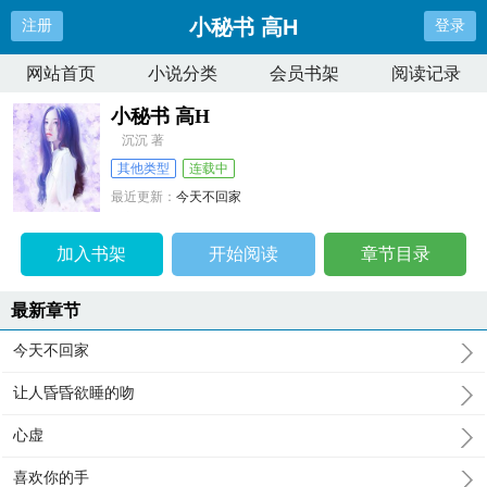
小秘书 高H
注册
登录
网站首页
小说分类
会员书架
阅读记录
小秘书 高H
沉沉 著
其他类型
连载中
最近更新：
今天不回家
更新时间：
2025-11-09 02:42:51
加入书架
开始阅读
章节目录
最新章节
今天不回家
让人昏昏欲睡的吻
心虚
喜欢你的手