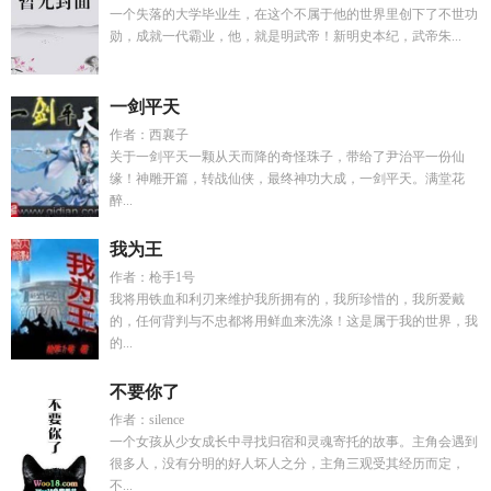
一个失落的大学毕业生，在这个不属于他的世界里创下了不世功
勋，成就一代霸业，他，就是明武帝！新明史本纪，武帝朱...
一剑平天
作者：西襄子
关于一剑平天一颗从天而降的奇怪珠子，带给了尹治平一份仙
缘！神雕开篇，转战仙侠，最终神功大成，一剑平天。满堂花
醉...
我为王
作者：枪手1号
我将用铁血和利刃来维护我所拥有的，我所珍惜的，我所爱戴
的，任何背判与不忠都将用鲜血来洗涤！这是属于我的世界，我
的...
不要你了
作者：silence
一个女孩从少女成长中寻找归宿和灵魂寄托的故事。主角会遇到
很多人，没有分明的好人坏人之分，主角三观受其经历而定，
不...