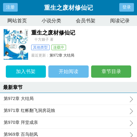
重生之废材修仙记
注册
登录
网站首页
小说分类
会员书架
阅读记录
重生之废材修仙记
十方娘子 著
其他类型
连载中
最近更新：
第972章 大结局
更新时间：
2024-01-05 20:33:59
加入书架
开始阅读
章节目录
最新章节
第972章 大结局
第971章 红帐翻飞洞房花烛
第970章 拜堂成亲
第969章 百鸟朝凤