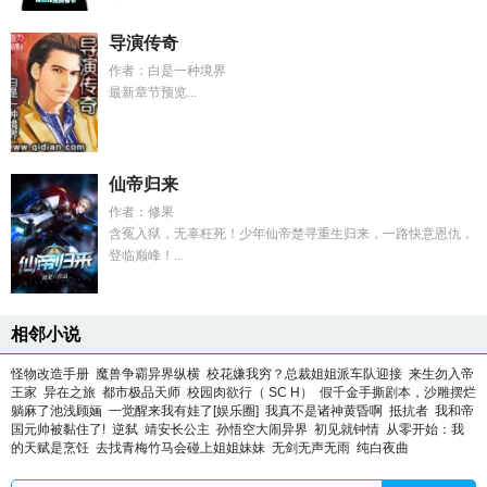
导演传奇
作者：白是一种境界
最新章节预览...
仙帝归来
作者：修果
含冤入狱，无辜枉死！少年仙帝楚寻重生归来，一路快意恩仇，
登临巅峰！...
相邻小说
怪物改造手册
魔兽争霸异界纵横
校花嫌我穷？总裁姐姐派车队迎接
来生勿入帝
王家
异在之旅
都市极品天师
校园肉欲行（ SC H）
假千金手撕剧本，沙雕摆烂
躺麻了池浅顾婳
一觉醒来我有娃了[娱乐圈]
我真不是诸神黄昏啊
抵抗者
我和帝
国元帅被黏住了!
逆弑
靖安长公主
孙悟空大闹异界
初见就钟情
从零开始：我
的天赋是烹饪
去找青梅竹马会碰上姐姐妹妹
无剑无声无雨
纯白夜曲